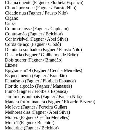
Chama quente
(Fagner / Florbela Espanca)
Chorei por você
(Fagner / Fausto Nilo)
Cidade nua
(Fagner / Fausto Nilo)
Cigano
Cinza
Como se fosse
(Fagner / Capinam)
Contra-mão
(Fagner / Belchior)
Cor invisível
(Fagner / Abel Silva)
Corda de aço
(Fagner / Clodô)
Demônio sonhador
(Fagner / Fausto Nilo)
Distância
(Fagner / Guilherme de Brito)
Dois querer
(Fagner / Brandão)
Elizete
Epigrama nº 9
(Fagner / Cecília Meirelles)
Esquecimento
(Fagner / Brandão)
Fanatismo
(Fagner / Florbela Espanca)
Flor do algodão
(Fagner / Manassés)
Fumo
(Fagner / Florbela Espanca)
Jardim dos animais
(Fagner / Fausto Nilo)
Manera frufru manera
(Fagner / Ricardo Bezerra)
Me leve
(Fagner / Ferreira Gullar)
Melhores dias
(Fagner / Abel Silva)
Motivo
(Fagner / Cecília Meirelles)
Moto 1
(Fagner / Belchior)
Mucuripe
(Fagner / Belchior)