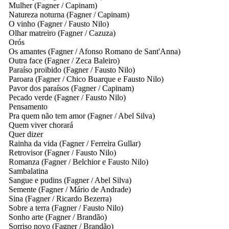
Mulher
(Fagner / Capinam)
Natureza noturna
(Fagner / Capinam)
O vinho
(Fagner / Fausto Nilo)
Olhar matreiro
(Fagner / Cazuza)
Orós
Os amantes
(Fagner / Afonso Romano de Sant'Anna)
Outra face
(Fagner / Zeca Baleiro)
Paraíso proibido
(Fagner / Fausto Nilo)
Paroara
(Fagner / Chico Buarque e Fausto Nilo)
Pavor dos paraísos
(Fagner / Capinam)
Pecado verde
(Fagner / Fausto Nilo)
Pensamento
Pra quem não tem amor
(Fagner / Abel Silva)
Quem viver chorará
Quer dizer
Rainha da vida
(Fagner / Ferreira Gullar)
Retrovisor
(Fagner / Fausto Nilo)
Romanza
(Fagner / Belchior e Fausto Nilo)
Sambalatina
Sangue e pudins
(Fagner / Abel Silva)
Semente
(Fagner / Mário de Andrade)
Sina
(Fagner / Ricardo Bezerra)
Sobre a terra
(Fagner / Fausto Nilo)
Sonho arte
(Fagner / Brandão)
Sorriso novo
(Fagner / Brandão)