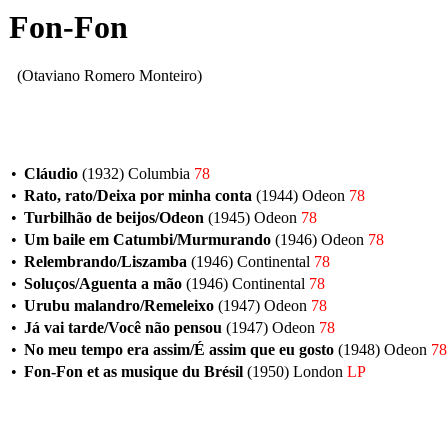
Fon-Fon
(Otaviano Romero Monteiro)
•
Cláudio
(1932) Columbia
78
•
Rato, rato/Deixa por minha conta
(1944) Odeon
78
•
Turbilhão de beijos/Odeon
(1945) Odeon
78
•
Um baile em Catumbi/Murmurando
(1946) Odeon
78
•
Relembrando/Liszamba
(1946) Continental
78
•
Soluços/Aguenta a mão
(1946) Continental
78
•
Urubu malandro/Remeleixo
(1947) Odeon
78
•
Já vai tarde/Você não pensou
(1947) Odeon
78
•
No meu tempo era assim/É assim que eu gosto
(1948) Odeon
78
•
Fon-Fon et as musique du Brésil
(1950) London
LP