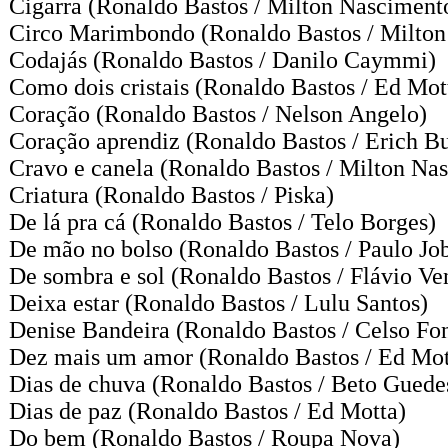
Cigarra
(Ronaldo Bastos / Milton Nasciment
Circo Marimbondo
(Ronaldo Bastos / Milto
Codajás
(Ronaldo Bastos / Danilo Caymmi)
Como dois cristais
(Ronaldo Bastos / Ed Mot
Coração
(Ronaldo Bastos / Nelson Angelo)
Coração aprendiz
(Ronaldo Bastos / Erich Bu
Cravo e canela
(Ronaldo Bastos / Milton Na
Criatura
(Ronaldo Bastos / Piska)
De lá pra cá
(Ronaldo Bastos / Telo Borges)
De mão no bolso
(Ronaldo Bastos / Paulo Jo
De sombra e sol
(Ronaldo Bastos / Flávio Ven
Deixa estar
(Ronaldo Bastos / Lulu Santos)
Denise Bandeira
(Ronaldo Bastos / Celso Fo
Dez mais um amor
(Ronaldo Bastos / Ed Mot
Dias de chuva
(Ronaldo Bastos / Beto Guede
Dias de paz
(Ronaldo Bastos / Ed Motta)
Do bem
(Ronaldo Bastos / Roupa Nova)