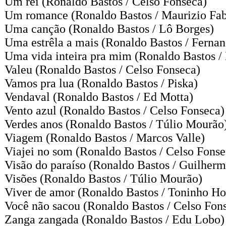
Um rei
(Ronaldo Bastos / Celso Fonseca)
Um romance
(Ronaldo Bastos / Maurizio Fab
Uma canção
(Ronaldo Bastos / Lô Borges)
Uma estrêla a mais
(Ronaldo Bastos / Ferna
Uma vida inteira pra mim
(Ronaldo Bastos /
Valeu
(Ronaldo Bastos / Celso Fonseca)
Vamos pra lua
(Ronaldo Bastos / Piska)
Vendaval
(Ronaldo Bastos / Ed Motta)
Vento azul
(Ronaldo Bastos / Celso Fonseca)
Verdes anos
(Ronaldo Bastos / Túlio Mourão
Viagem
(Ronaldo Bastos / Marcos Valle)
Viajei no som
(Ronaldo Bastos / Celso Fonse
Visão do paraíso
(Ronaldo Bastos / Guilherm
Visões
(Ronaldo Bastos / Túlio Mourão)
Viver de amor
(Ronaldo Bastos / Toninho Ho
Você não sacou
(Ronaldo Bastos / Celso Fon
Zanga zangada
(Ronaldo Bastos / Edu Lobo)