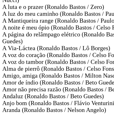
Nucci)
A luta e o prazer
(Ronaldo Bastos / Zero)
A luz do meu caminho
(Ronaldo Bastos / Pa
A Mantiqueira range
(Ronaldo Bastos / Paul
A noite é meu ópio
(Ronaldo Bastos / Celso 
A página do relâmpago elétrico
(Ronaldo Bas
Guedes)
A Via-Láctea
(Ronaldo Bastos / Lô Borges)
A voz do coração
(Ronaldo Bastos / Celso F
A voz do tambor
(Ronaldo Bastos / Celso Fo
Alma de pierrô
(Ronaldo Bastos / Celso Fons
Amigo, amiga
(Ronaldo Bastos / Milton Nas
Amor de índio
(Ronaldo Bastos / Beto Guede
Amor não precisa razão
(Ronaldo Bastos / B
Andaluz
(Ronaldo Bastos / Beto Guedes)
Anjo bom
(Ronaldo Bastos / Flávio Venturini
Aranda
(Ronaldo Bastos / Nelson Angelo)